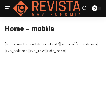
Home – mobile
[tdc_zone type=”tdc_content”][vc_row][vc_column]
[/vc_column][/vc_row][/tdc_zone]