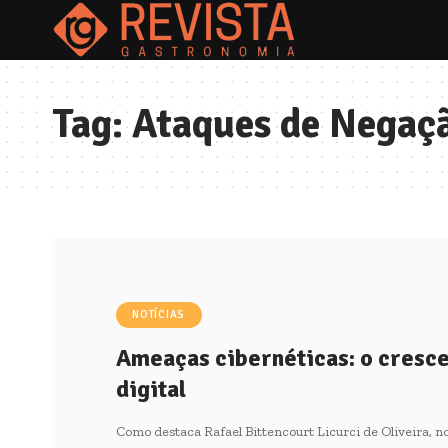
Tag:
Ataques de Negaç
NOTÍCIAS
Ameaças cibernéticas: o cresc
digital
Como destaca Rafael Bittencourt Licurci de Oliveira, 