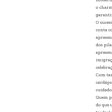
o charm
garanti
O suces
conta c
apresen
dos pila
apresen
imigraçã
celebraç
Com tan
cardápio
cuidado
Quem pa
do que 