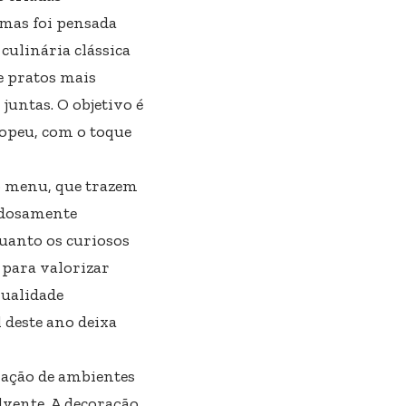
omas foi pensada
culinária clássica
de pratos mais
untas. O objetivo é
opeu, com o toque
o menu, que trazem
dadosamente
uanto os curiosos
 para valorizar
qualidade
l deste ano deixa
riação de ambientes
vente. A decoração