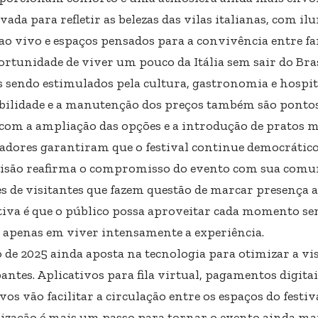
vada para refletir as belezas das vilas italianas, com il
ao vivo e espaços pensados para a convivência entre fa
rtunidade de viver um pouco da Itália sem sair do Bras
s sendo estimulados pela cultura, gastronomia e hospit
ibilidade e a manutenção dos preços também são pontos 
om a ampliação das opções e a introdução de pratos mai
adores garantiram que o festival continue democrático e
cisão reafirma o compromisso do evento com sua comu
s de visitantes que fazem questão de marcar presença a
tiva é que o público possa aproveitar cada momento s
 apenas em viver intensamente a experiência.
o de 2025 ainda aposta na tecnologia para otimizar a vis
antes. Aplicativos para fila virtual, pagamentos digita
vos vão facilitar a circulação entre os espaços do festiva
zação é mais um passo para tornar o evento ainda ma