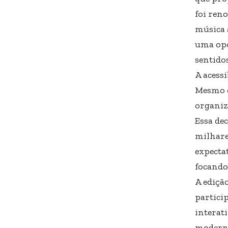
foi reno
música 
uma opo
sentido
A acess
Mesmo c
organiz
Essa de
milhare
expecta
focando
A ediçã
particip
interati
moderni