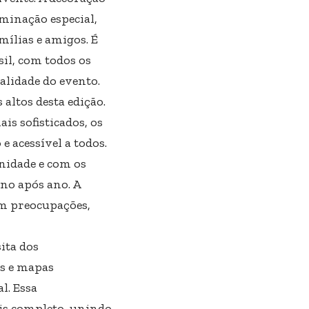
uminação especial,
mílias e amigos. É
il, com todos os
alidade do evento.
altos desta edição.
s sofisticados, os
 acessível a todos.
nidade e com os
no após ano. A
em preocupações,
ita dos
is e mapas
l. Essa
is completo, unindo