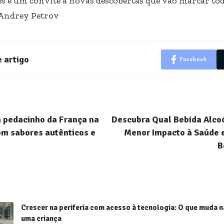
es e um convite a novas descobertas que vão marcar tod
 Andrey Petrov
 artigo
Facebook
 pedacinho da França na
Descubra Qual Bebida Alco
om sabores autênticos e
Menor Impacto à Saúde 
B
Crescer na periferia com acesso à tecnologia: O que muda n
uma criança