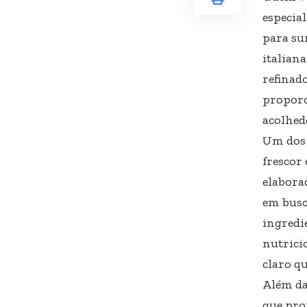
especia
para su
italian
refinad
proporc
acolhed
Um dos 
frescor 
elabora
em busc
ingredi
nutricio
claro q
Além das
que pro