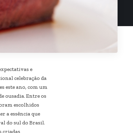
expectativas e
ional celebração da
res este ano, com um
de ousadia. Entre os
foram escolhidos
er a essência que
l do sul do Brasil.
s criadas