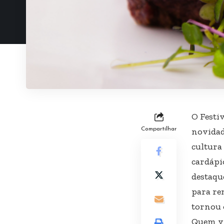
O Festi
Compartilhar
novidad
cultura
cardápi
destaqu
para re
tornou 
Quem vi