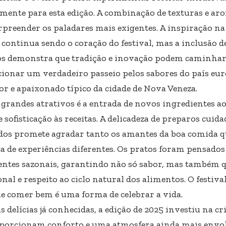
lmente para esta edição. A combinação de texturas e ar
rpreender os paladares mais exigentes. A inspiração na 
a continua sendo o coração do festival, mas a inclusão 
os demonstra que tradição e inovação podem caminhar j
ionar um verdadeiro passeio pelos sabores do país eur
or e apaixonado típico da cidade de Nova Veneza.
grandes atrativos é a entrada de novos ingredientes a
e sofisticação às receitas. A delicadeza de preparos cui
dos promete agradar tanto os amantes da boa comida q
a de experiências diferentes. Os pratos foram pensados
entes sazonais, garantindo não só sabor, mas também 
nal e respeito ao ciclo natural dos alimentos. O festiva
ue comer bem é uma forma de celebrar a vida.
 delícias já conhecidas, a edição de 2025 investiu na c
porcionam conforto e uma atmosfera ainda mais envol