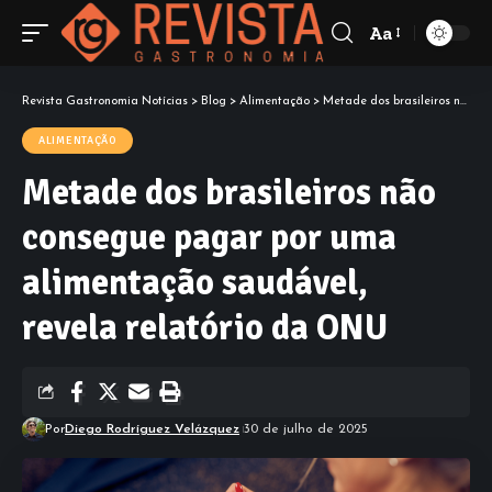
Aa
Font
Resizer
Revista Gastronomia Notícias
>
Blog
>
Alimentação
>
Metade dos brasileiros não consegue pagar por uma alimentação saudável, revela relatório da ONU
ALIMENTAÇÃO
Metade dos brasileiros não
consegue pagar por uma
alimentação saudável,
revela relatório da ONU
Por
Diego Rodríguez Velázquez
30 de julho de 2025