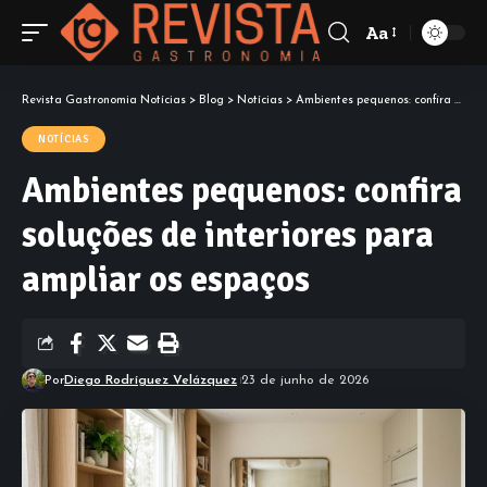
Aa
Font
Resizer
Revista Gastronomia Notícias
>
Blog
>
Notícias
>
Ambientes pequenos: confira soluções de interiores para ampliar os espaços
NOTÍCIAS
Ambientes pequenos: confira
soluções de interiores para
ampliar os espaços
Por
Diego Rodríguez Velázquez
23 de junho de 2026