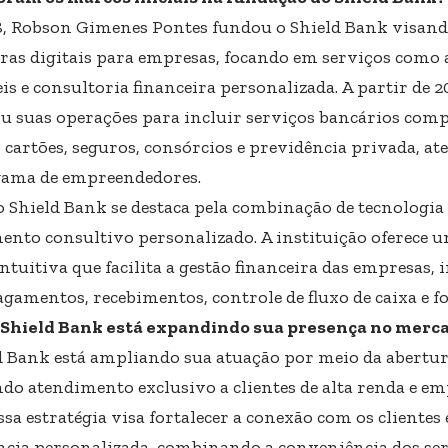
, Robson Gimenes Pontes fundou o Shield Bank visando
iras digitais para empresas, focando em serviços como 
is e consultoria financeira personalizada. A partir de 20
u suas operações para incluir serviços bancários comp
s, cartões, seguros, consórcios e previdência privada, 
ama de empreendedores.
o Shield Bank se destaca pela combinação de tecnologia
ento consultivo personalizado. A instituição oferece 
intuitiva que facilita a gestão financeira das empresas,
gamentos, recebimentos, controle de fluxo de caixa e 
Shield Bank está expandindo sua presença no merc
d Bank está ampliando sua atuação por meio da abertura
ndo atendimento exclusivo a clientes de alta renda e e
Essa estratégia visa fortalecer a conexão com os client
ncia personalizada, combinando a conveniência dos ser