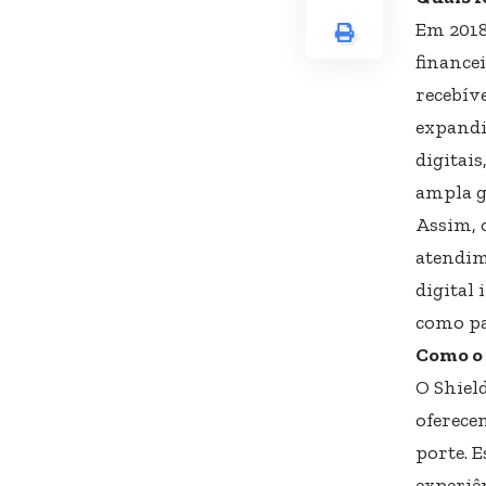
Em 2018
finance
recebíve
expandi
digitai
ampla g
Assim, 
atendim
digital 
como pa
Como o 
O Shiel
oferece
porte. 
experiê