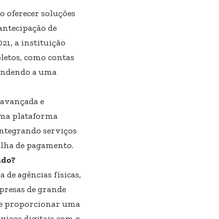
 oferecer soluções
antecipação de
21, a instituição
letos, como contas
atendendo a uma
 avançada e
uma plataforma
 integrando serviços
folha de pagamento.
ado?
 de agências físicas,
mpresas de grande
es e proporcionar uma
viços digitais com o