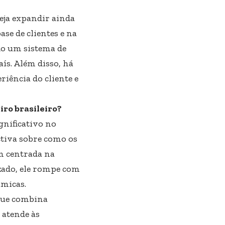
eja expandir ainda
se de clientes e na
ndo um sistema de
ís. Além disso, há
iência do cliente e
ro brasileiro?
nificativo no
tiva sobre como os
m centrada na
zado, ele rompe com
âmicas.
que combina
 atende às