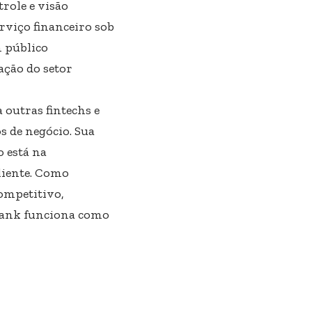
trole e visão
erviço financeiro sob
m público
ação do setor
 outras fintechs e
s de negócio. Sua
o está na
liente. Como
ompetitivo,
 Bank funciona como