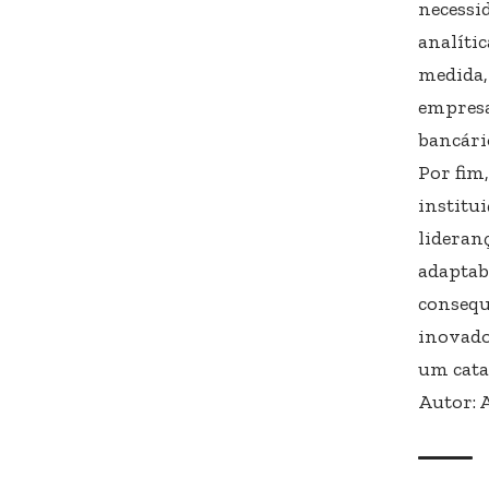
necessi
analític
medida, 
empresar
bancári
Por fim,
institu
lideran
adaptab
consequ
inovado
um cata
Autor: