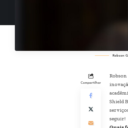
Robson G
Robson 
Compartilhar
inovaçã
acadêmi
Shield B
serviço
seguir!
Quais f