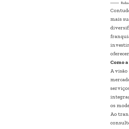
Robs
Contudo
mais su
diversi
franqui
investi
oferecer
Como a 
A visão
mercado
serviço
integra
os mode
Ao tran
consult