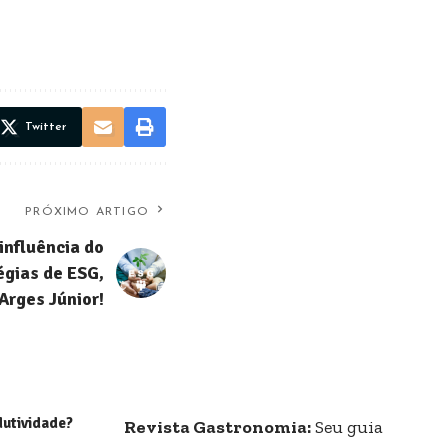
Twitter
PRÓXIMO ARTIGO
influência do
égias de ESG,
Arges Júnior!
utividade?
Revista Gastronomia:
Seu guia