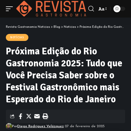
Aa
Font
Resizer
Revista Gastronomia Notícias
>
Blog
>
Notícias
>
Próxima Edição do Rio Gastronomia 2025: Tudo que Você Precisa Saber sobre o Festival Gastronômico mais Esperado do Rio de Janeiro
NOTÍCIAS
Próxima Edição do Rio
Gastronomia 2025: Tudo que
Você Precisa Saber sobre o
Festival Gastronômico mais
Esperado do Rio de Janeiro
Por
Diego Rodríguez Velázquez
27 de fevereiro de 2025